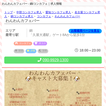
わんわんカフェバー - 錦/コンカフェ｜求人情報
トップ
＞
中部コンカフェ求人
＞
愛知コンカフェ求人
＞
名古屋コンカフェ求
人
＞
錦コンカフェ求人
＞
コンカフェ
＞
わんわんカフェバー
わんわんカフェバー
エリア
錦
お客様用ページを見る
最寄り駅
「久屋大通駅」ゲート8Aから徒歩1分
コンカフェ
犬コス
18:00～23:00
朝昼
夕夜
深夜
090-9929-1300