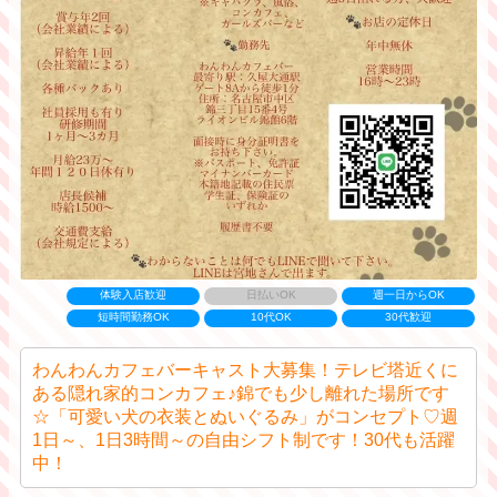
体験入店歓迎
日払いOK
週一日からOK
短時間勤務OK
10代OK
30代歓迎
わんわんカフェバーキャスト大募集！テレビ塔近くに
ある隠れ家的コンカフェ♪錦でも少し離れた場所です
☆「可愛い犬の衣装とぬいぐるみ」がコンセプト♡週
1日～、1日3時間～の自由シフト制です！30代も活躍
中！