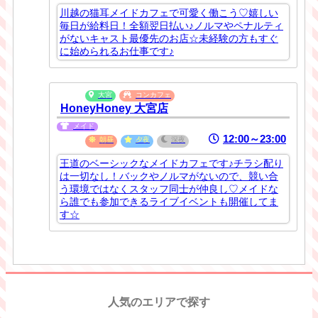
川越の猫耳メイドカフェで可愛く働こう♡嬉しい
毎日が給料日！全額翌日払い♪ノルマやペナルティ
がないキャスト最優先のお店☆未経験の方もすぐ
に始められるお仕事です♪
大宮
コンカフェ
HoneyHoney 大宮店
メイド
12:00～23:00
朝昼
夕夜
深夜
王道のベーシックなメイドカフェです♪チラシ配り
は一切なし！バックやノルマがないので、競い合
う環境ではなくスタッフ同士が仲良し♡メイドな
ら誰でも参加できるライブイベントも開催してま
す☆
人気のエリアで探す