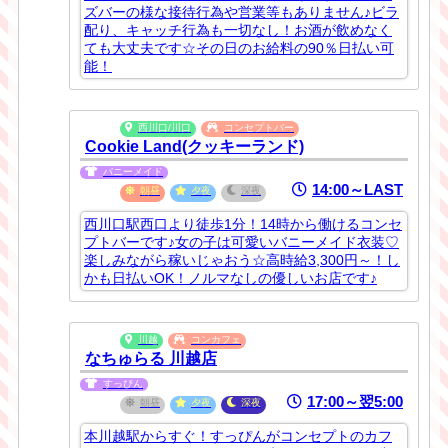
ズバーの様な接待行為や営業等もありません♪ビラ
配り、キャッチ行為も一切なし！お酒が飲めなく
ても大丈夫です☆その日のお給料の90％日払い可
能！
西川口/川口
コンセプトバー
Cookie Land(クッキーランド)
バニーメイド
14:00～LAST
朝昼
夕夜
深夜
西川口駅西口より徒歩1分！14時から働けるコンセ
プトバーです♪女の子は可愛いバニーメイド衣装♡
楽しみながら稼いじゃおう☆高時給3,300円～！し
かも日払いOK！ノルマなしの優しいお店です♪
川越
コンカフェ
なちゅらる 川越店
すっぴん
17:00～翌5:00
朝昼
夕夜
深夜
本川越駅からすぐ！すっぴんがコンセプトのカフ