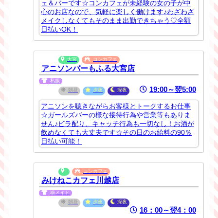
ェ＆バーです☆コンカフェが未経験の女の子が中
心のお店なので、気軽に楽しく働けます♪わざわざ
メイクしなくてもそのまま出勤できちゃう♡全額
日払いOK！
大宮
コンカフェ
アニソンバーもふる大宮店
私服
19:00～翌5:00
朝昼
夕夜
深夜
アニソンを聴きながらお客様とトークするお仕事
☆ガールズバーの様な接待行為や営業等もありま
せん♪ビラ配り、キャッチ行為も一切なし！お酒が
飲めなくても大丈夫です☆その日のお給料の90％
日払い可能！
コンカフェ
みけねこカフェ川越店
猫メイド
朝昼
夕夜
深夜
16：00～翌4：00