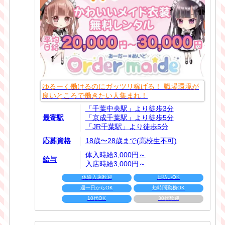
ゆるーく働けるのにガッツリ稼げる！ 職場環境が
良いところで働きたい人集まれ！
「千葉中央駅」より徒歩3分
最寄駅
「京成千葉駅」より徒歩5分
「JR千葉駅」より徒歩5分
応募資格
18歳〜28歳まで(高校生不可)
体入時給3,000円～
給与
入店時給3,000円～
体験入店歓迎
日払いOK
週一日からOK
短時間勤務OK
10代OK
30代歓迎