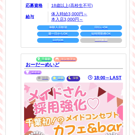
応募資格
18歳以上(高校生不可)
体入時給3,000円～
給与
本入店3,000円～
体験入店歓迎
日払いOK
週一日からOK
短時間勤務OK
10代OK
30代歓迎
千葉駅
コンカフェ
おーだーめいど
メイド
18:00～LAST
朝昼
夕夜
深夜