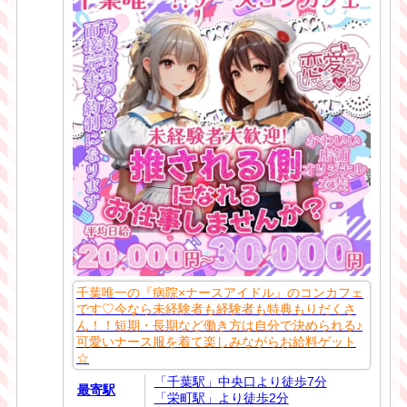
千葉唯一の『病院×ナースアイドル』のコンカフェ
です♡今なら未経験者も経験者も特典もりだくさ
ん！！短期・長期など働き方は自分で決められる♪
可愛いナース服を着て楽しみながらお給料ゲット
☆
「千葉駅」中央口より徒歩7分
最寄駅
「栄町駅」より徒歩2分