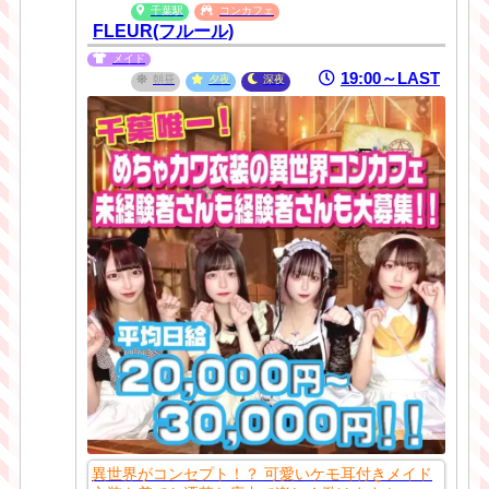
千葉駅
コンカフェ
FLEUR(フルール)
メイド
19:00～LAST
朝昼
夕夜
深夜
異世界がコンセプト！？ 可愛いケモ耳付きメイド